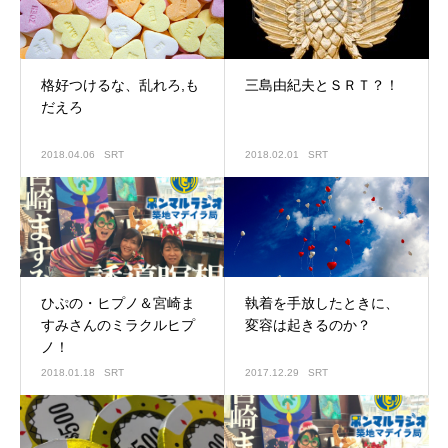
格好つけるな、乱れろ,も
三島由紀夫とＳＲＴ？！
だえろ
2018.04.06
SRT
2018.02.01
SRT
ひぷの・ヒプノ＆宮崎ま
執着を手放したときに、
すみさんのミラクルヒプ
変容は起きるのか？
ノ！
2018.01.18
SRT
2017.12.29
SRT