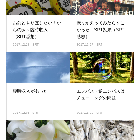
お前とやり直したい！か
振りかえってみたらすご
らのぉ～臨時収入！
かった！SRT効果（SRT
（SRT感想）
感想）
2017.12.28
SRT
2017.12.27
SRT
臨時収入があった
エンパス・逆エンパスは
チューニングの問題
2017.12.05
SRT
2017.11.20
SRT