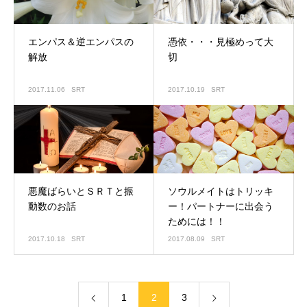
エンパス＆逆エンパスの
憑依・・・見極めって大
解放
切
2017.11.06
SRT
2017.10.19
SRT
悪魔ばらいとＳＲＴと振
ソウルメイトはトリッキ
動数のお話
ー！パートナーに出会う
ためには！！
2017.10.18
SRT
2017.08.09
SRT
1
2
3