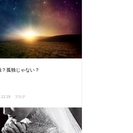
独？孤独じゃない？
.12.19
ブログ