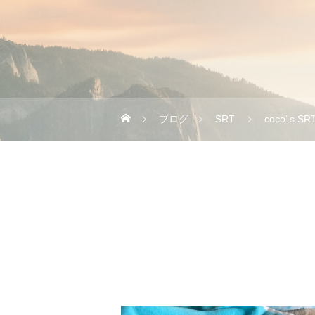
ブログ
SRT
coco’ s S