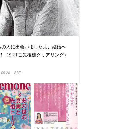
命の人に出会いましたよ、結婚へ
O！（SRTご先祖様クリアリング）
.09.20
SRT