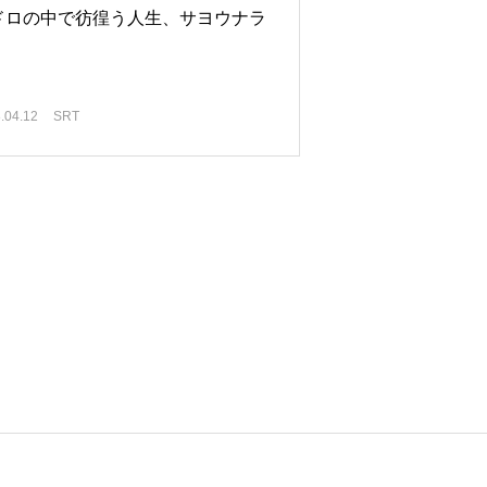
ドロの中で彷徨う人生、サヨウナラ
.04.12
SRT