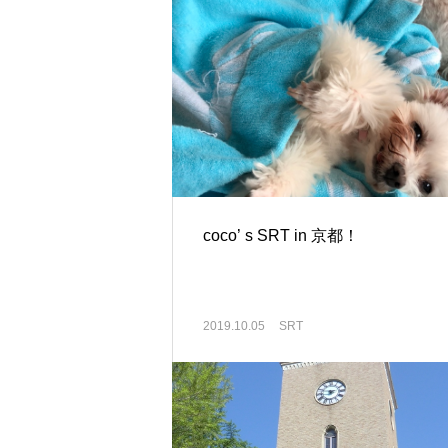
coco’ s SRT in 京都！
2019.10.05
SRT