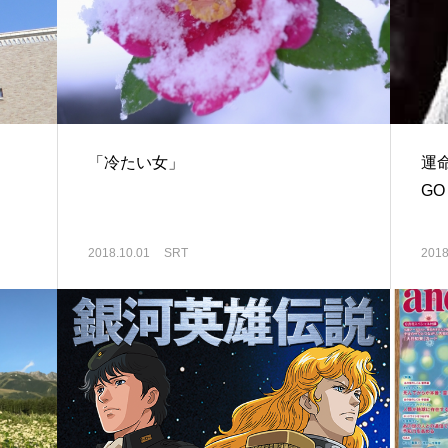
「冷たい女」
運
G
2018.10.01
SRT
2018